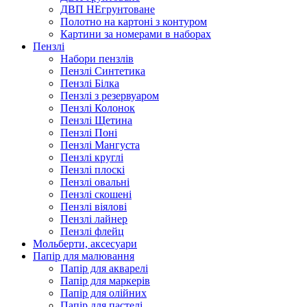
ДВП НЕгрунтоване
Полотно на картоні з контуром
Картини за номерами в наборах
Пензлі
Набори пензлів
Пензлі Синтетика
Пензлі Білка
Пензлі з резервуаром
Пензлі Колонок
Пензлі Щетина
Пензлі Поні
Пензлі Мангуста
Пензлі круглі
Пензлі плоскі
Пензлі овальні
Пензлі скошені
Пензлі віялові
Пензлі лайнер
Пензлі флейц
Мольберти, аксесуари
Папір для малювання
Папір для акварелі
Папір для маркерів
Папір для олійних
Папір для пастелі