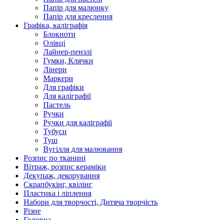
Папір для малюнку
Папір для креслення
Графіка, каліграфія
Блокноти
Олівці
Лайнер-пензлі
Гумки, Клячки
Лінери
Маркери
Для графіки
Для каліграфії
Пастель
Ручки
Ручки для каліграфії
Тубуси
Туш
Вугілля для малювання
Розпис по тканині
Вітраж, розпис кераміки
Декупаж, декорування
Скрапбукінг, квілінг
Пластика і ліплення
Набори для творчості, Дитяча творчість
Різне
Головна