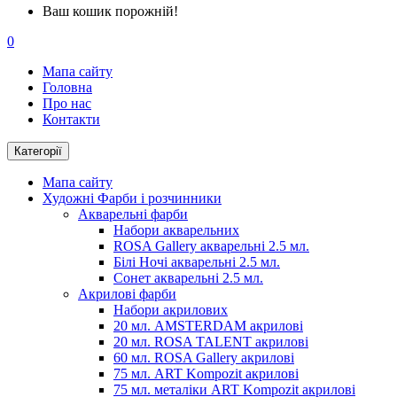
Ваш кошик порожній!
0
Мапа сайту
Головна
Про нас
Контакти
Категорії
Мапа сайту
Художні Фарби і розчинники
Акварельні фарби
Набори акварельних
ROSA Gallery акварельні 2.5 мл.
Білі Ночі акварельні 2.5 мл.
Сонет акварельні 2.5 мл.
Акрилові фарби
Набори акрилових
20 мл. AMSTERDAM акрилові
20 мл. ROSA TALENT акрилові
60 мл. ROSA Gallery акрилові
75 мл. ART Kompozit акрилові
75 мл. металіки ART Kompozit акрилові