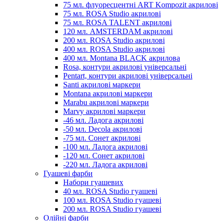
75 мл. флуоресцентні ART Kompozit акрилові
75 мл. ROSA Studio акрилові
75 мл. ROSA TALENT акрилові
120 мл. AMSTERDAM акрилові
200 мл. ROSA Studio акрилові
400 мл. ROSA Studio акрилові
400 мл. Montana BLACK акрилова
Rosa, контури акрилові універсальні
Pentart, контури акрилові універсальні
Santi акрилові маркери
Montana акрилові маркери
Marabu акрилові маркери
Marvy акрилові маркери
-46 мл. Ладога акрилові
-50 мл. Decola акрилові
-75 мл. Сонет акрилові
-100 мл. Ладога акрилові
-120 мл. Сонет акрилові
-220 мл. Ладога акрилові
Гуашеві фарби
Набори гуашевих
40 мл. ROSA Studio гуашеві
100 мл. ROSA Studio гуашеві
200 мл. ROSA Studio гуашеві
Олійні фарби