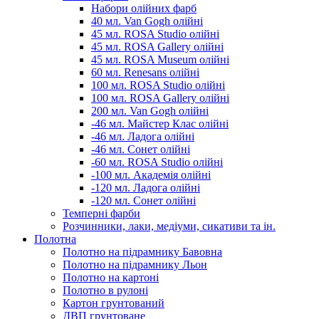
Набори олійних фарб
40 мл. Van Gogh олійні
45 мл. ROSA Studio олійні
45 мл. ROSA Gallery олійні
45 мл. ROSA Museum олійні
60 мл. Renesans олійні
100 мл. ROSA Studio олійні
100 мл. ROSA Gallery олійні
200 мл. Van Gogh олійні
-46 мл. Майстер Клас олійні
-46 мл. Ладога олійні
-46 мл. Сонет олійні
-60 мл. ROSA Studio олійні
-100 мл. Академія олійні
-120 мл. Ладога олійні
-120 мл. Сонет олійні
Темперні фарби
Розчинники, лаки, медіуми, сикативи та ін.
Полотна
Полотно на підрамнику Бавовна
Полотно на підрамнику Льон
Полотно на картоні
Полотно в рулоні
Картон грунтований
ДВП грунтоване