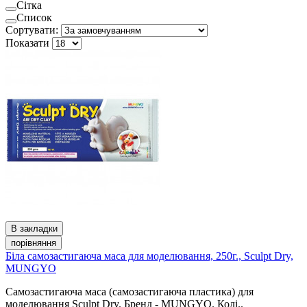
Сітка
Список
Сортувати:
Показати
В закладки
порівняння
Біла самозастигаюча маса для моделювання, 250г., Sculpt Dry,
MUNGYO
Самозастигаюча маса (самозастигаюча пластика) для
моделювання Sculpt Dry. Бренд - MUNGYO. Колі..