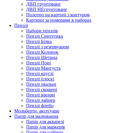
ДВП грунтоване
ДВП НЕгрунтоване
Полотно на картоні з контуром
Картини за номерами в наборах
Пензлі
Набори пензлів
Пензлі Синтетика
Пензлі Білка
Пензлі з резервуаром
Пензлі Колонок
Пензлі Щетина
Пензлі Поні
Пензлі Мангуста
Пензлі круглі
Пензлі плоскі
Пензлі овальні
Пензлі скошені
Пензлі віялові
Пензлі лайнер
Пензлі флейц
Мольберти, аксесуари
Папір для малювання
Папір для акварелі
Папір для маркерів
Папір для олійних