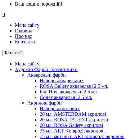
Ваш кошик порожній!
0
Мапа сайту
Головна
Про нас
Контакти
Категорії
Мапа сайту
Художні Фарби і розчинники
Акварельні фарби
Набори акварельних
ROSA Gallery акварельні 2.5 мл.
Білі Ночі акварельні 2.5 мл.
Сонет акварельні 2.5 мл.
Акрилові фарби
Набори акрилових
20 мл. AMSTERDAM акрилові
20 мл. ROSA TALENT акрилові
60 мл. ROSA Gallery акрилові
75 мл. ART Kompozit акрилові
75 мл. металіки ART Kompozit акрилові