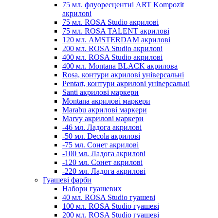
75 мл. флуоресцентні ART Kompozit
акрилові
75 мл. ROSA Studio акрилові
75 мл. ROSA TALENT акрилові
120 мл. AMSTERDAM акрилові
200 мл. ROSA Studio акрилові
400 мл. ROSA Studio акрилові
400 мл. Montana BLACK акрилова
Rosa, контури акрилові універсальні
Pentart, контури акрилові універсальні
Santi акрилові маркери
Montana акрилові маркери
Marabu акрилові маркери
Marvy акрилові маркери
-46 мл. Ладога акрилові
-50 мл. Decola акрилові
-75 мл. Сонет акрилові
-100 мл. Ладога акрилові
-120 мл. Сонет акрилові
-220 мл. Ладога акрилові
Гуашеві фарби
Набори гуашевих
40 мл. ROSA Studio гуашеві
100 мл. ROSA Studio гуашеві
200 мл. ROSA Studio гуашеві