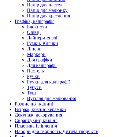
Папір для пастелі
Папір для малюнку
Папір для креслення
Графіка, каліграфія
Блокноти
Олівці
Лайнер-пензлі
Гумки, Клячки
Лінери
Маркери
Для графіки
Для каліграфії
Пастель
Ручки
Ручки для каліграфії
Тубуси
Туш
Вугілля для малювання
Розпис по тканині
Вітраж, розпис кераміки
Декупаж, декорування
Скрапбукінг, квілінг
Пластика і ліплення
Набори для творчості, Дитяча творчість
Різне