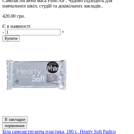
Самозастигаюча маса Fimo Air . Чудово підходить для
навчальних шкіл, студій та дошкільних закладів..
420.00 грн.
Є в наявності
-
+
Купити
В закладки
порівняння
Біла самозастигаюча пластика, 180 г., Hearty Soft Padico