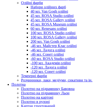
Олійні фарби
Набори олійних фарб
40 мл. Van Gogh олійні
45 мл. ROSA Studio олійні
45 мл. ROSA Gallery олійні
45 мл. ROSA Museum олійні
60 мл. Renesans олійні
100 мл. ROSA Studio олійні
100 мл. ROSA Gallery олійні
200 мл. Van Gogh олійні
-46 мл. Майстер Клас олійні
-46 мл. Ладога олійні
-46 мл. Сонет олійні
-60 мл. ROSA Studio олійні
-100 мл. Академія олійні
-120 мл. Ладога олійні
-120 мл. Сонет олійні
Темперні фарби
Розчинники, лаки, медіуми, сикативи та ін.
Полотна
Полотно на підрамнику Бавовна
Полотно на підрамнику Льон
Полотно на картоні
Полотно в рулоні
Картон грунтований