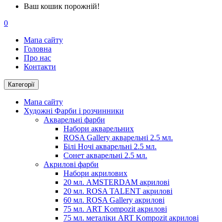
Ваш кошик порожній!
0
Мапа сайту
Головна
Про нас
Контакти
Категорії
Мапа сайту
Художні Фарби і розчинники
Акварельні фарби
Набори акварельних
ROSA Gallery акварельні 2.5 мл.
Білі Ночі акварельні 2.5 мл.
Сонет акварельні 2.5 мл.
Акрилові фарби
Набори акрилових
20 мл. AMSTERDAM акрилові
20 мл. ROSA TALENT акрилові
60 мл. ROSA Gallery акрилові
75 мл. ART Kompozit акрилові
75 мл. металіки ART Kompozit акрилові