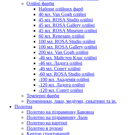
Олійні фарби
Набори олійних фарб
40 мл. Van Gogh олійні
45 мл. ROSA Studio олійні
45 мл. ROSA Gallery олійні
45 мл. ROSA Museum олійні
60 мл. Renesans олійні
100 мл. ROSA Studio олійні
100 мл. ROSA Gallery олійні
200 мл. Van Gogh олійні
-46 мл. Майстер Клас олійні
-46 мл. Ладога олійні
-46 мл. Сонет олійні
-60 мл. ROSA Studio олійні
-100 мл. Академія олійні
-120 мл. Ладога олійні
-120 мл. Сонет олійні
Темперні фарби
Розчинники, лаки, медіуми, сикативи та ін.
Полотна
Полотно на підрамнику Бавовна
Полотно на підрамнику Льон
Полотно на картоні
Полотно в рулоні
Картон грунтований