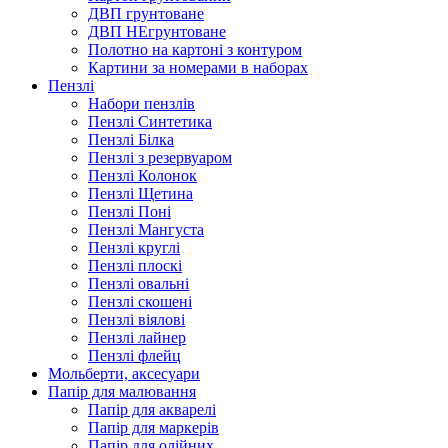
ДВП грунтоване
ДВП НЕгрунтоване
Полотно на картоні з контуром
Картини за номерами в наборах
Пензлі
Набори пензлів
Пензлі Синтетика
Пензлі Білка
Пензлі з резервуаром
Пензлі Колонок
Пензлі Щетина
Пензлі Поні
Пензлі Мангуста
Пензлі круглі
Пензлі плоскі
Пензлі овальні
Пензлі скошені
Пензлі віялові
Пензлі лайнер
Пензлі флейц
Мольберти, аксесуари
Папір для малювання
Папір для акварелі
Папір для маркерів
Папір для олійних