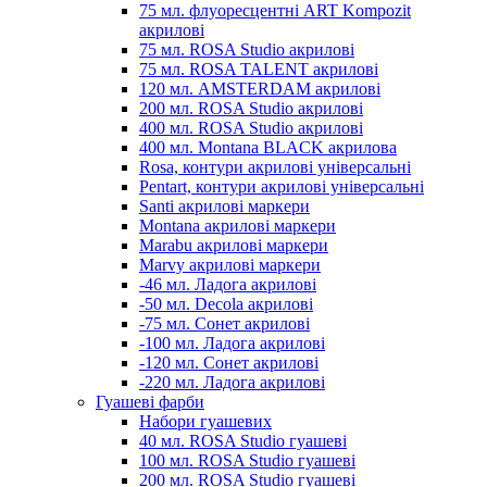
75 мл. флуоресцентні ART Kompozit
акрилові
75 мл. ROSA Studio акрилові
75 мл. ROSA TALENT акрилові
120 мл. AMSTERDAM акрилові
200 мл. ROSA Studio акрилові
400 мл. ROSA Studio акрилові
400 мл. Montana BLACK акрилова
Rosa, контури акрилові універсальні
Pentart, контури акрилові універсальні
Santi акрилові маркери
Montana акрилові маркери
Marabu акрилові маркери
Marvy акрилові маркери
-46 мл. Ладога акрилові
-50 мл. Decola акрилові
-75 мл. Сонет акрилові
-100 мл. Ладога акрилові
-120 мл. Сонет акрилові
-220 мл. Ладога акрилові
Гуашеві фарби
Набори гуашевих
40 мл. ROSA Studio гуашеві
100 мл. ROSA Studio гуашеві
200 мл. ROSA Studio гуашеві