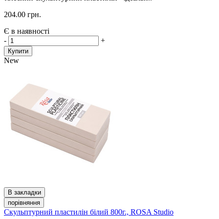
204.00 грн.
Є в наявності
-
+
Купити
New
В закладки
порівняння
Скульптурний пластилін білий 800г., ROSA Studio