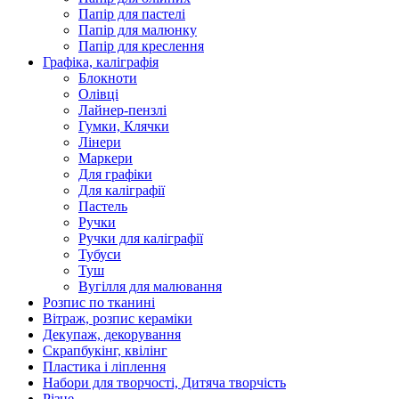
Папір для пастелі
Папір для малюнку
Папір для креслення
Графіка, каліграфія
Блокноти
Олівці
Лайнер-пензлі
Гумки, Клячки
Лінери
Маркери
Для графіки
Для каліграфії
Пастель
Ручки
Ручки для каліграфії
Тубуси
Туш
Вугілля для малювання
Розпис по тканині
Вітраж, розпис кераміки
Декупаж, декорування
Скрапбукінг, квілінг
Пластика і ліплення
Набори для творчості, Дитяча творчість
Різне