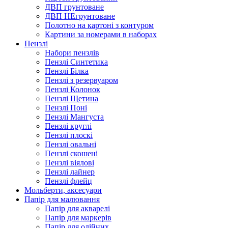
ДВП грунтоване
ДВП НЕгрунтоване
Полотно на картоні з контуром
Картини за номерами в наборах
Пензлі
Набори пензлів
Пензлі Синтетика
Пензлі Білка
Пензлі з резервуаром
Пензлі Колонок
Пензлі Щетина
Пензлі Поні
Пензлі Мангуста
Пензлі круглі
Пензлі плоскі
Пензлі овальні
Пензлі скошені
Пензлі віялові
Пензлі лайнер
Пензлі флейц
Мольберти, аксесуари
Папір для малювання
Папір для акварелі
Папір для маркерів
Папір для олійних