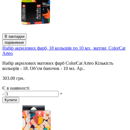
В закладки
порівняння
Набір акрилових фарб, 18 кольорів по 10 мл., матові, ColorСat
Arteo
Набір акрилових матових фарб ColorСat Arteo Кількість
кольорів - 18. Об’єм баночок - 10 мл. Ар..
303.00 грн.
Є в наявності
-
+
Купити