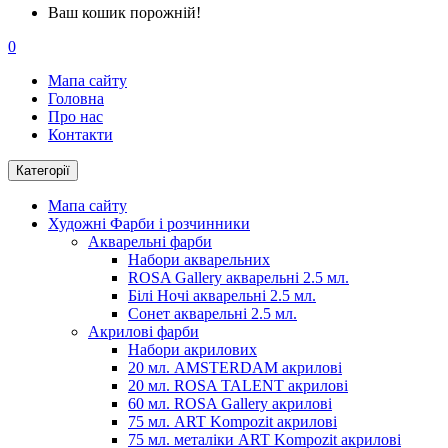
Ваш кошик порожній!
0
Мапа сайту
Головна
Про нас
Контакти
Категорії
Мапа сайту
Художні Фарби і розчинники
Акварельні фарби
Набори акварельних
ROSA Gallery акварельні 2.5 мл.
Білі Ночі акварельні 2.5 мл.
Сонет акварельні 2.5 мл.
Акрилові фарби
Набори акрилових
20 мл. AMSTERDAM акрилові
20 мл. ROSA TALENT акрилові
60 мл. ROSA Gallery акрилові
75 мл. ART Kompozit акрилові
75 мл. металіки ART Kompozit акрилові