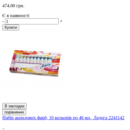
474.00 грн.
Є в наявності
-
+
Купити
В закладки
порівняння
Набір акрилових фарб, 10 кольорів по 46 мл., Ладога 2241142
..