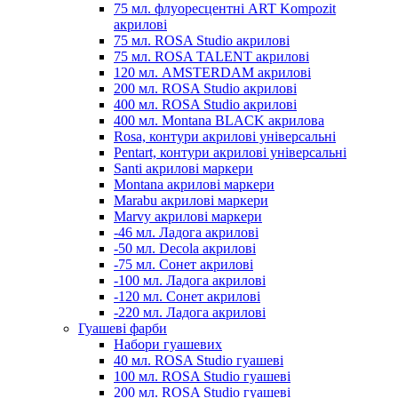
75 мл. флуоресцентні ART Kompozit
акрилові
75 мл. ROSA Studio акрилові
75 мл. ROSA TALENT акрилові
120 мл. AMSTERDAM акрилові
200 мл. ROSA Studio акрилові
400 мл. ROSA Studio акрилові
400 мл. Montana BLACK акрилова
Rosa, контури акрилові універсальні
Pentart, контури акрилові універсальні
Santi акрилові маркери
Montana акрилові маркери
Marabu акрилові маркери
Marvy акрилові маркери
-46 мл. Ладога акрилові
-50 мл. Decola акрилові
-75 мл. Сонет акрилові
-100 мл. Ладога акрилові
-120 мл. Сонет акрилові
-220 мл. Ладога акрилові
Гуашеві фарби
Набори гуашевих
40 мл. ROSA Studio гуашеві
100 мл. ROSA Studio гуашеві
200 мл. ROSA Studio гуашеві