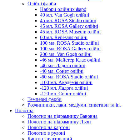
Олійні фарби
Набори олійних фарб
40 мл. Van Gogh олійні
45 мл. ROSA Studio олійні
45 мл. ROSA Gallery олійні
45 мл. ROSA Museum олійні
60 мл. Renesans олійні
100 мл. ROSA Studio олійні
100 мл. ROSA Gallery олійні
200 мл. Van Gogh олійні
-46 мл. Майстер Клас олійні
-46 мл. Ладога олійні
-46 мл. Сонет олійні
-60 мл. ROSA Studio олійні
-100 мл. Академія олійні
-120 мл. Ладога олійні
-120 мл. Сонет олійні
Темперні фарби
Розчинники, лаки, медіуми, сикативи та ін.
Полотна
Полотно на підрамнику Бавовна
Полотно на підрамнику Льон
Полотно на картоні
Полотно в рулоні
Картон грунтований