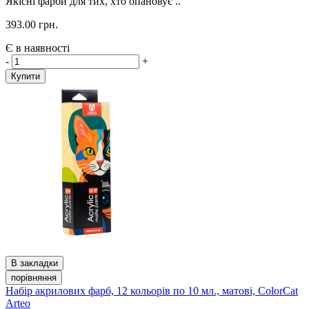
Якісні фарби для тих, хто опановує ..
393.00 грн.
Є в наявності
-
+
Купити
В закладки
порівняння
Набір акрилових фарб, 12 кольорів по 10 мл., матові, ColorСat
Arteo