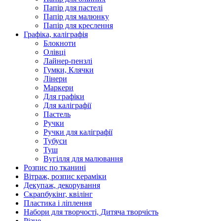
Папір для пастелі
Папір для малюнку
Папір для креслення
Графіка, каліграфія
Блокноти
Олівці
Лайнер-пензлі
Гумки, Клячки
Лінери
Маркери
Для графіки
Для каліграфії
Пастель
Ручки
Ручки для каліграфії
Тубуси
Туш
Вугілля для малювання
Розпис по тканині
Вітраж, розпис кераміки
Декупаж, декорування
Скрапбукінг, квілінг
Пластика і ліплення
Набори для творчості, Дитяча творчість
Різне