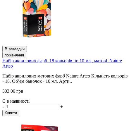
В закладки
порівняння
Набір акрилових фарб, 18 кольорів по 10 мл., матові, Nature
Arteo
Набір акрилових матових фарб Nature Arteo Кількість кольорів
- 18. Об’єм баночок - 10 мл. Арти..
303.00 грн.
Є в наявності
-
+
Купити