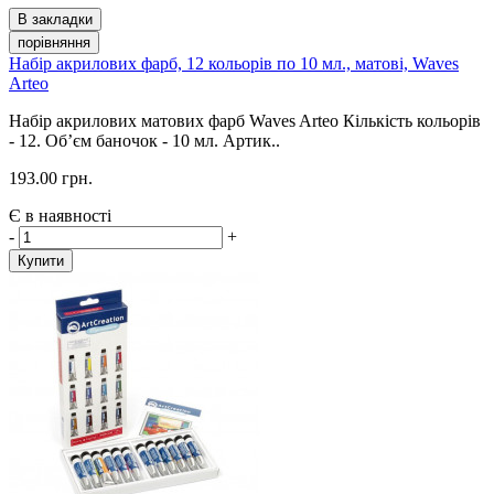
В закладки
порівняння
Набір акрилових фарб, 12 кольорів по 10 мл., матові, Waves
Arteo
Набір акрилових матових фарб Waves Arteo Кількість кольорів
- 12. Об’єм баночок - 10 мл. Артик..
193.00 грн.
Є в наявності
-
+
Купити