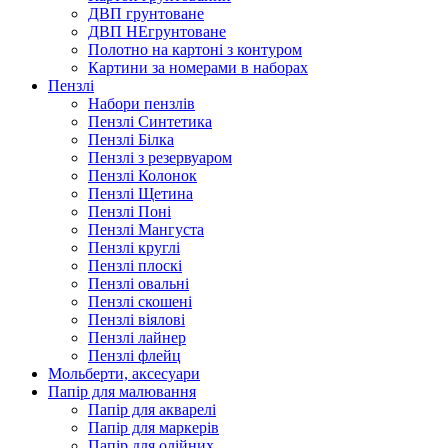
ДВП грунтоване
ДВП НЕгрунтоване
Полотно на картоні з контуром
Картини за номерами в наборах
Пензлі
Набори пензлів
Пензлі Синтетика
Пензлі Білка
Пензлі з резервуаром
Пензлі Колонок
Пензлі Щетина
Пензлі Поні
Пензлі Мангуста
Пензлі круглі
Пензлі плоскі
Пензлі овальні
Пензлі скошені
Пензлі віялові
Пензлі лайнер
Пензлі флейц
Мольберти, аксесуари
Папір для малювання
Папір для акварелі
Папір для маркерів
Папір для олійних