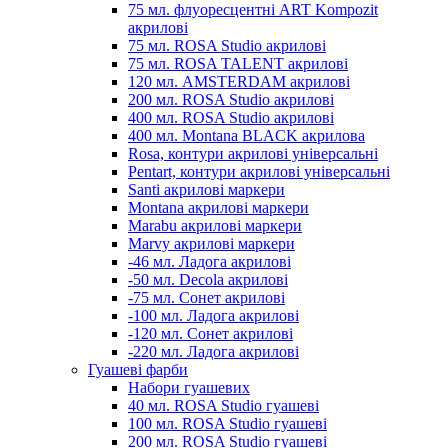
75 мл. флуоресцентні ART Kompozit
акрилові
75 мл. ROSA Studio акрилові
75 мл. ROSA TALENT акрилові
120 мл. AMSTERDAM акрилові
200 мл. ROSA Studio акрилові
400 мл. ROSA Studio акрилові
400 мл. Montana BLACK акрилова
Rosa, контури акрилові універсальні
Pentart, контури акрилові універсальні
Santi акрилові маркери
Montana акрилові маркери
Marabu акрилові маркери
Marvy акрилові маркери
-46 мл. Ладога акрилові
-50 мл. Decola акрилові
-75 мл. Сонет акрилові
-100 мл. Ладога акрилові
-120 мл. Сонет акрилові
-220 мл. Ладога акрилові
Гуашеві фарби
Набори гуашевих
40 мл. ROSA Studio гуашеві
100 мл. ROSA Studio гуашеві
200 мл. ROSA Studio гуашеві