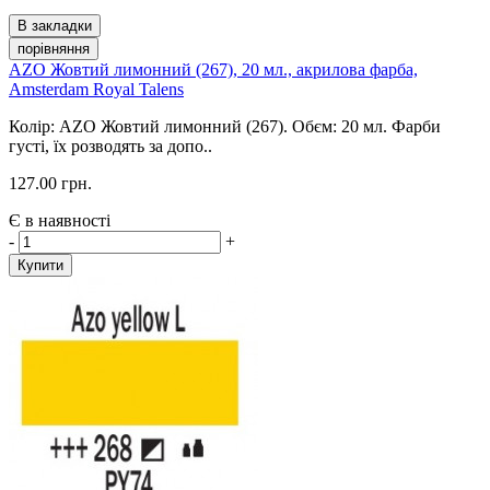
В закладки
порівняння
AZO Жовтий лимонний (267), 20 мл., акрилова фарба,
Amsterdam Royal Talens
Колір: AZO Жовтий лимонний (267). Обєм: 20 мл. Фарби
густі, їх розводять за допо..
127.00 грн.
Є в наявності
-
+
Купити