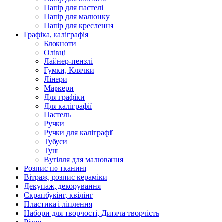
Папір для пастелі
Папір для малюнку
Папір для креслення
Графіка, каліграфія
Блокноти
Олівці
Лайнер-пензлі
Гумки, Клячки
Лінери
Маркери
Для графіки
Для каліграфії
Пастель
Ручки
Ручки для каліграфії
Тубуси
Туш
Вугілля для малювання
Розпис по тканині
Вітраж, розпис кераміки
Декупаж, декорування
Скрапбукінг, квілінг
Пластика і ліплення
Набори для творчості, Дитяча творчість
Різне