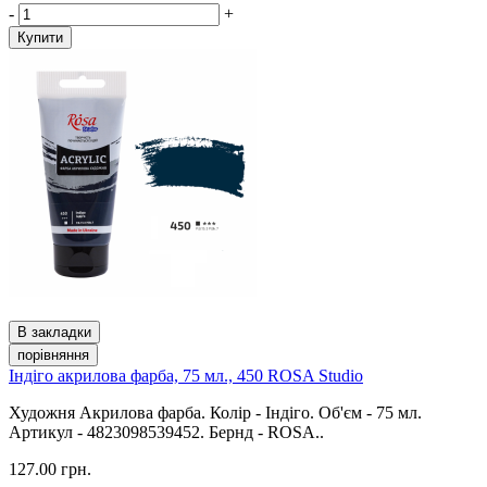
-
+
Купити
В закладки
порівняння
Індіго акрилова фарба, 75 мл., 450 ROSA Studio
Художня Акрилова фарба. Колір - Індіго. Об'єм - 75 мл.
Артикул - 4823098539452. Бернд - ROSA..
127.00 грн.