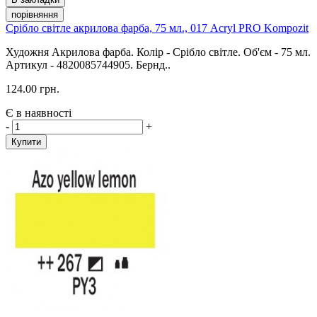
порівняння
Срібло світле акрилова фарба, 75 мл., 017 Acryl PRO Kompozit
Художня Акрилова фарба. Колір - Срібло світле. Об'єм - 75 мл.
Артикул - 4820085744905. Бернд..
124.00 грн.
Є в наявності
-
+
Купити