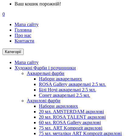
Ваш кошик порожній!
0
Мапа сайту
Головна
Про нас
Контакти
Категорії
Мапа сайту
Художні Фарби і розчинники
Акварельні фарби
Набори акварельних
ROSA Gallery акварельні 2.5 мл.
Білі Ночі акварельні 2.5 мл.
Сонет акварельні 2.5 мл.
Акрилові фарби
Набори акрилових
20 мл. AMSTERDAM акрилові
20 мл. ROSA TALENT акрилові
60 мл. ROSA Gallery акрилові
75 мл. ART Kompozit акрилові
75 мл. металіки ART Kompozit акрилові