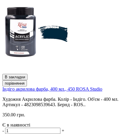
В закладки
порівняння
Індіго акрилова фарба, 400 мл., 450 ROSA Studio
Художня Акрилова фарба. Колір - Індіго. Об'єм - 400 мл.
Артикул - 4823098539643. Бернд - ROS..
350.00 грн.
Є в наявності
-
+