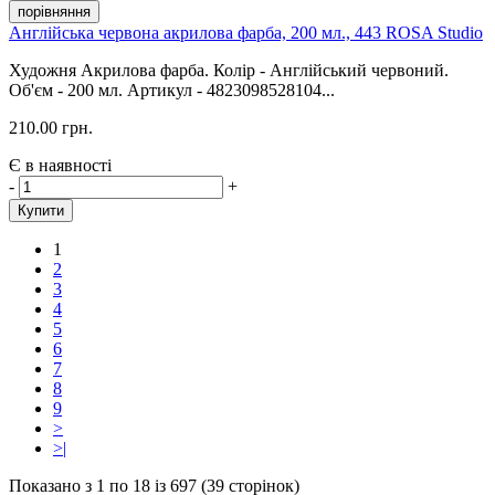
порівняння
Англійська червона акрилова фарба, 200 мл., 443 ROSA Studio
Художня Акрилова фарба. Колір - Англійський червоний.
Об'єм - 200 мл. Артикул - 4823098528104...
210.00 грн.
Є в наявності
-
+
Купити
1
2
3
4
5
6
7
8
9
>
>|
Показано з 1 по 18 із 697 (39 сторінок)