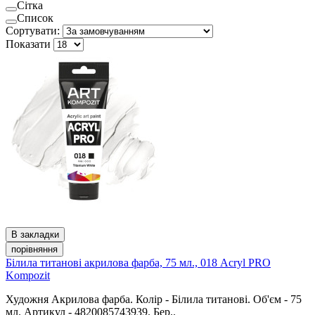
Сітка
Список
Сортувати:
Показати
В закладки
порівняння
Білила титанові акрилова фарба, 75 мл., 018 Acryl PRO
Kompozit
Художня Акрилова фарба. Колір - Білила титанові. Об'єм - 75
мл. Артикул - 4820085743939. Бер..