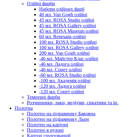
Олійні фарби
Набори олійних фарб
40 мл. Van Gogh олійні
45 мл. ROSA Studio олійні
45 мл. ROSA Gallery олійні
45 мл. ROSA Museum олійні
60 мл. Renesans олійні
100 мл. ROSA Studio олійні
100 мл. ROSA Gallery олійні
200 мл. Van Gogh олійні
-46 мл. Майстер Клас олійні
-46 мл. Ладога олійні
-46 мл. Сонет олійні
-60 мл. ROSA Studio олійні
-100 мл. Академія олійні
-120 мл. Ладога олійні
-120 мл. Сонет олійні
Темперні фарби
Розчинники, лаки, медіуми, сикативи та ін.
Полотна
Полотно на підрамнику Бавовна
Полотно на підрамнику Льон
Полотно на картоні
Полотно в рулоні
Картон грунтований