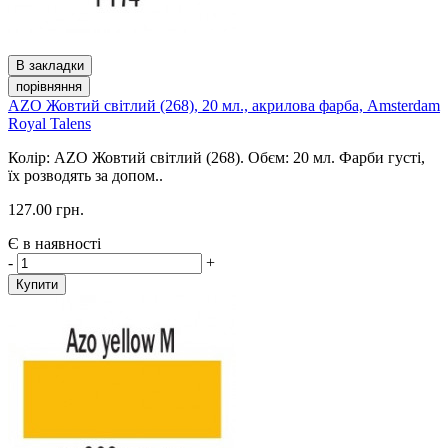
В закладки
порівняння
AZO Жовтий світлий (268), 20 мл., акрилова фарба, Amsterdam
Royal Talens
Колір: AZO Жовтий світлий (268). Обєм: 20 мл. Фарби густі,
їх розводять за допом..
127.00 грн.
Є в наявності
-
+
Купити