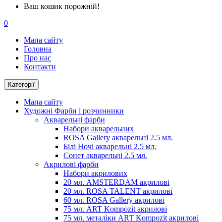
Ваш кошик порожній!
0
Мапа сайту
Головна
Про нас
Контакти
Категорії
Мапа сайту
Художні Фарби і розчинники
Акварельні фарби
Набори акварельних
ROSA Gallery акварельні 2.5 мл.
Білі Ночі акварельні 2.5 мл.
Сонет акварельні 2.5 мл.
Акрилові фарби
Набори акрилових
20 мл. AMSTERDAM акрилові
20 мл. ROSA TALENT акрилові
60 мл. ROSA Gallery акрилові
75 мл. ART Kompozit акрилові
75 мл. металіки ART Kompozit акрилові