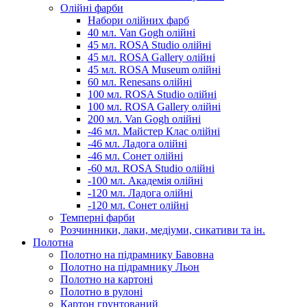
Олійні фарби
Набори олійних фарб
40 мл. Van Gogh олійні
45 мл. ROSA Studio олійні
45 мл. ROSA Gallery олійні
45 мл. ROSA Museum олійні
60 мл. Renesans олійні
100 мл. ROSA Studio олійні
100 мл. ROSA Gallery олійні
200 мл. Van Gogh олійні
-46 мл. Майстер Клас олійні
-46 мл. Ладога олійні
-46 мл. Сонет олійні
-60 мл. ROSA Studio олійні
-100 мл. Академія олійні
-120 мл. Ладога олійні
-120 мл. Сонет олійні
Темперні фарби
Розчинники, лаки, медіуми, сикативи та ін.
Полотна
Полотно на підрамнику Бавовна
Полотно на підрамнику Льон
Полотно на картоні
Полотно в рулоні
Картон грунтований