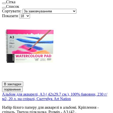
Сітка
Список
Сортувати:
Показати
В закладки
порівняння
Альбом для акварелі, А3 ( 42x29.7 см.), 100% бавовни, 230 г/
м2, 20 л. на спіралі, Скетчбук Art Nation
Набір білого паперу для акварелі в альбомі. Кріплення -
спіраль. Тверда підкладка. Розмір - А3 (42..