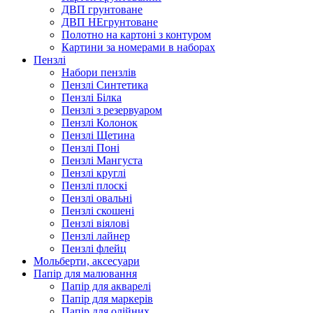
ДВП грунтоване
ДВП НЕгрунтоване
Полотно на картоні з контуром
Картини за номерами в наборах
Пензлі
Набори пензлів
Пензлі Синтетика
Пензлі Білка
Пензлі з резервуаром
Пензлі Колонок
Пензлі Щетина
Пензлі Поні
Пензлі Мангуста
Пензлі круглі
Пензлі плоскі
Пензлі овальні
Пензлі скошені
Пензлі віялові
Пензлі лайнер
Пензлі флейц
Мольберти, аксесуари
Папір для малювання
Папір для акварелі
Папір для маркерів
Папір для олійних