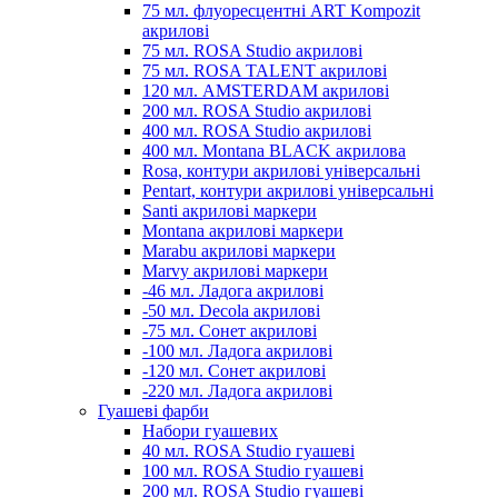
75 мл. флуоресцентні ART Kompozit
акрилові
75 мл. ROSA Studio акрилові
75 мл. ROSA TALENT акрилові
120 мл. AMSTERDAM акрилові
200 мл. ROSA Studio акрилові
400 мл. ROSA Studio акрилові
400 мл. Montana BLACK акрилова
Rosa, контури акрилові універсальні
Pentart, контури акрилові універсальні
Santi акрилові маркери
Montana акрилові маркери
Marabu акрилові маркери
Marvy акрилові маркери
-46 мл. Ладога акрилові
-50 мл. Decola акрилові
-75 мл. Сонет акрилові
-100 мл. Ладога акрилові
-120 мл. Сонет акрилові
-220 мл. Ладога акрилові
Гуашеві фарби
Набори гуашевих
40 мл. ROSA Studio гуашеві
100 мл. ROSA Studio гуашеві
200 мл. ROSA Studio гуашеві