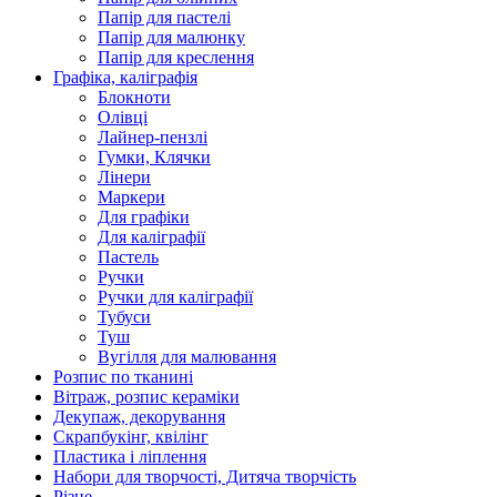
Папір для пастелі
Папір для малюнку
Папір для креслення
Графіка, каліграфія
Блокноти
Олівці
Лайнер-пензлі
Гумки, Клячки
Лінери
Маркери
Для графіки
Для каліграфії
Пастель
Ручки
Ручки для каліграфії
Тубуси
Туш
Вугілля для малювання
Розпис по тканині
Вітраж, розпис кераміки
Декупаж, декорування
Скрапбукінг, квілінг
Пластика і ліплення
Набори для творчості, Дитяча творчість
Різне