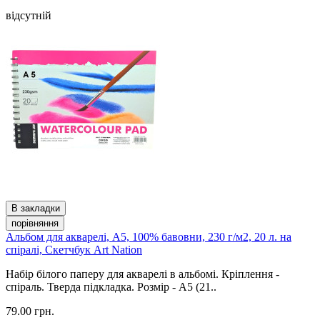
відсутній
В закладки
порівняння
Альбом для акварелі, А5, 100% бавовни, 230 г/м2, 20 л. на
спіралі, Скетчбук Art Nation
Набір білого паперу для акварелі в альбомі. Кріплення -
спіраль. Тверда підкладка. Розмір - А5 (21..
79.00 грн.