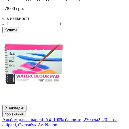
278.00 грн.
Є в наявності
-
+
Купити
В закладки
порівняння
Альбом для акварелі, А4, 100% бавовни, 230 г/м2, 20 л. на
спіралі, Скетчбук Art Nation