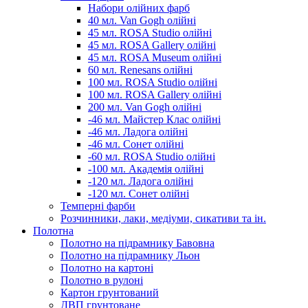
Набори олійних фарб
40 мл. Van Gogh олійні
45 мл. ROSA Studio олійні
45 мл. ROSA Gallery олійні
45 мл. ROSA Museum олійні
60 мл. Renesans олійні
100 мл. ROSA Studio олійні
100 мл. ROSA Gallery олійні
200 мл. Van Gogh олійні
-46 мл. Майстер Клас олійні
-46 мл. Ладога олійні
-46 мл. Сонет олійні
-60 мл. ROSA Studio олійні
-100 мл. Академія олійні
-120 мл. Ладога олійні
-120 мл. Сонет олійні
Темперні фарби
Розчинники, лаки, медіуми, сикативи та ін.
Полотна
Полотно на підрамнику Бавовна
Полотно на підрамнику Льон
Полотно на картоні
Полотно в рулоні
Картон грунтований
ДВП грунтоване