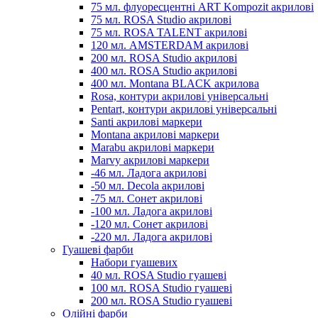
75 мл. флуоресцентні ART Kompozit акрилові
75 мл. ROSA Studio акрилові
75 мл. ROSA TALENT акрилові
120 мл. AMSTERDAM акрилові
200 мл. ROSA Studio акрилові
400 мл. ROSA Studio акрилові
400 мл. Montana BLACK акрилова
Rosa, контури акрилові універсальні
Pentart, контури акрилові універсальні
Santi акрилові маркери
Montana акрилові маркери
Marabu акрилові маркери
Marvy акрилові маркери
-46 мл. Ладога акрилові
-50 мл. Decola акрилові
-75 мл. Сонет акрилові
-100 мл. Ладога акрилові
-120 мл. Сонет акрилові
-220 мл. Ладога акрилові
Гуашеві фарби
Набори гуашевих
40 мл. ROSA Studio гуашеві
100 мл. ROSA Studio гуашеві
200 мл. ROSA Studio гуашеві
Олійні фарби