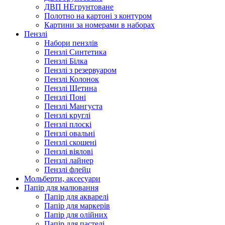
ДВП НЕгрунтоване
Полотно на картоні з контуром
Картини за номерами в наборах
Пензлі
Набори пензлів
Пензлі Синтетика
Пензлі Білка
Пензлі з резервуаром
Пензлі Колонок
Пензлі Щетина
Пензлі Поні
Пензлі Мангуста
Пензлі круглі
Пензлі плоскі
Пензлі овальні
Пензлі скошені
Пензлі віялові
Пензлі лайнер
Пензлі флейц
Мольберти, аксесуари
Папір для малювання
Папір для акварелі
Папір для маркерів
Папір для олійних
Папір для пастелі