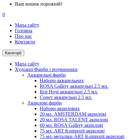
Ваш кошик порожній!
0
Мапа сайту
Головна
Про нас
Контакти
Категорії
Мапа сайту
Художні Фарби і розчинники
Акварельні фарби
Набори акварельних
ROSA Gallery акварельні 2.5 мл.
Білі Ночі акварельні 2.5 мл.
Сонет акварельні 2.5 мл.
Акрилові фарби
Набори акрилових
20 мл. AMSTERDAM акрилові
20 мл. ROSA TALENT акрилові
60 мл. ROSA Gallery акрилові
75 мл. ART Kompozit акрилові
75 мл. металіки ART Kompozit акрилові