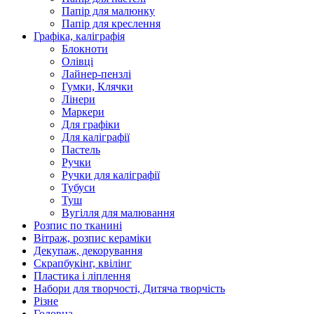
Папір для малюнку
Папір для креслення
Графіка, каліграфія
Блокноти
Олівці
Лайнер-пензлі
Гумки, Клячки
Лінери
Маркери
Для графіки
Для каліграфії
Пастель
Ручки
Ручки для каліграфії
Тубуси
Туш
Вугілля для малювання
Розпис по тканині
Вітраж, розпис кераміки
Декупаж, декорування
Скрапбукінг, квілінг
Пластика і ліплення
Набори для творчості, Дитяча творчість
Різне
Головна