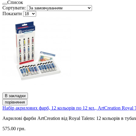
Список
Сортувати:
Показати
В закладки
порівняння
Набір акрилових фарб, 12 кольорів по 12 мл., ArtCreation Royal 
Акрилові фарби ArtCreation від Royal Talens: 12 кольорів в тубах
575.00 грн.